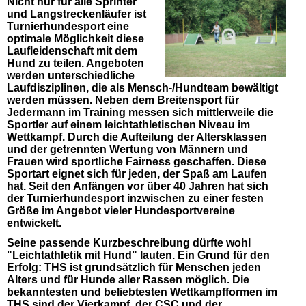
Nicht nur für alle Sprinter
und Langstreckenläufer ist
Turnierhundesport eine
optimale Möglichkeit diese
Laufleidenschaft mit dem
Hund zu teilen. Angeboten
werden unterschiedliche
Laufdisziplinen, die als Mensch-/Hundteam bewältigt
werden müssen. Neben dem Breitensport für
Jedermann im Training messen sich mittlerweile die
Sportler auf einem leichtathletischen Niveau im
Wettkampf. Durch die Aufteilung der Altersklassen
und der getrennten Wertung von Männern und
Frauen wird sportliche Fairness geschaffen. Diese
Sportart eignet sich für jeden, der Spaß am Laufen
hat. Seit den Anfängen vor über 40 Jahren hat sich
der Turnierhundesport inzwischen zu einer festen
Größe im Angebot vieler Hundesportvereine
entwickelt.
Seine passende Kurzbeschreibung dürfte wohl
"Leichtathletik mit Hund" lauten. Ein Grund für den
Erfolg: THS ist grundsätzlich für Menschen jeden
Alters und für Hunde aller Rassen möglich. Die
bekanntesten und beliebtesten Wettkampfformen im
THS sind der Vierkampf, der CSC und der