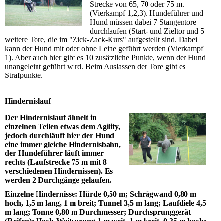
Strecke von 65, 70 oder 75 m.
(Vierkampf 1,2,3). Hundeführer und
Hund müssen dabei 7 Stangentore
durchlaufen (Start- und Zieltor und 5
weitere Tore, die im "Zick-Zack-Kurs" aufgestellt sind. Dabei
kann der Hund mit oder ohne Leine geführt werden (Vierkampf
1). Aber auch hier gibt es 10 zusätzliche Punkte, wenn der Hund
unangeleint geführt wird. Beim Auslassen der Tore gibt es
Strafpunkte.
Hindernislauf
Der Hindernislauf ähnelt in
einzelnen Teilen etwas dem Agility,
jedoch durchläuft hier der Hund
eine immer gleiche Hindernisbahn,
der Hundeführer läuft immer
rechts (Laufstrecke 75 m mit 8
verschiedenen Hindernissen). Es
werden 2 Durchgänge gelaufen.
Einzelne Hindernisse: Hürde 0,50 m; Schrägwand 0,80 m
hoch, 1,5 m lang, 1 m breit; Tunnel 3,5 m lang; Laufdiele 4,5
m lang; Tonne 0,80 m Durchmesser; Durchsprunggerät
(Reifen); Hoch-Weitsprung 1 m weit, 1 m breit, 0,35 m hoch;